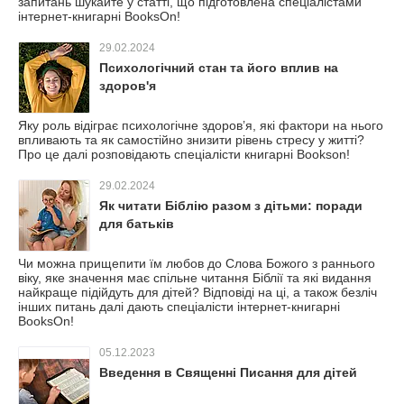
запитань шукайте у статті, що підготовлена спеціалістами
інтернет-книгарні BooksOn!
29.02.2024
Психологічний стан та його вплив на
здоров'я
Яку роль відіграє психологічне здоров’я, які фактори на нього
впливають та як самостійно знизити рівень стресу у житті?
Про це далі розповідають спеціалісти книгарні Bookson!
29.02.2024
Як читати Біблію разом з дітьми: поради
для батьків
Чи можна прищепити їм любов до Слова Божого з раннього
віку, яке значення має спільне читання Біблії та які видання
найкраще підійдуть для дітей? Відповіді на ці, а також безліч
інших питань далі дають спеціалісти інтернет-книгарні
BooksOn!
05.12.2023
Введення в Священні Писання для дітей