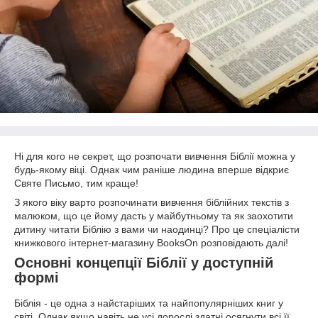
Ні для кого не секрет, що розпочати вивчення Біблії можна у
будь-якому віці. Однак чим раніше людина вперше відкриє
Святе Письмо, тим краще!
З якого віку варто розпочинати вивчення біблійних текстів з
малюком, що це йому дасть у майбутньому та як заохотити
дитину читати Біблію з вами чи наодинці? Про це спеціалісти
книжкового інтернет-магазину BooksOn розповідають далі!
Основні концепції Біблії у доступній
формі
Біблія - це одна з найстаріших та найпопулярніших книг у
світі. Однак якщо навіть не усі дорослі здатні осягнути всі її