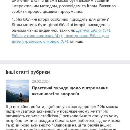
Вивчення Біблії з дітьми може бути цікавим завдяки
інтерактивним методам, розповідям та іграм. Важливо
зробити процес цікавим і зрозумілим.
Які біблійні історії особливо підходять для дітей?
Дітям можуть бути цікаві біблійні історії, викладені в
різноманітних виданнях, таких як
Дитяча Біблія (3+)
,
Біблія у головоломках (4+)
,
Ілюстрована Біблія для
дітей українською мовою (5+)
та інші.
Інші статті рубрики
29.02.2024
Практичні поради щодо підтримання
активності та здоров'я
Що потрібно робити, щоб почуватися здоровим? Як можна
підтримуватися активність у повсякденному житті? Як
активність сприяє стабілізації психологічного стану та чому
потрібно вміти знаходити баланс між роботою, відпочинком
та фізичною активністю? Відповіді на ці та безліч інших
запитань шукайте у статті, що підготовлена спеціалістами