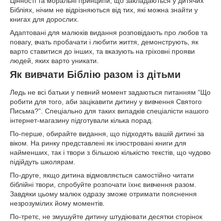
Цінності та моральні принципи, що закладаються у дитячих
Бібліях, нічим не відрізняються від тих, які можна знайти у
книгах для дорослих.
Адаптовані для малюків видання розповідають про любов та
повагу, вчать пробачати і любити життя, демонструють, як
варто ставитися до інших, та вказують на гріховні прояви
людей, яких варто уникати.
Як вивчати Біблію разом із дітьми
Ледь не всі батьки у певний момент задаються питанням “Що
робити для того, аби зацікавити дитину у вивчення Святого
Письма?”. Спеціально для таких випадків спеціалісти нашого
інтернет-магазину підготували кілька порад.
По-перше, обирайте видання, що підходять вашій дитині за
віком. На ринку представлені як ілюстровані книги для
найменших, так і твори з більшою кількістю текстів, що чудово
підійдуть школярам.
По-друге, якщо дитина відмовляється самостійно читати
біблійні твори, спробуйте розпочати їхнє вивчення разом.
Завдяки цьому малюк одразу зможе отримати пояснення
незрозумілих йому моментів.
По-третє, не змушуйте дитину штудіювати десятки сторінок