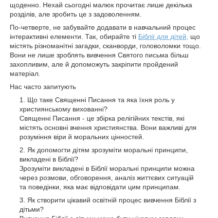
щоденно. Нехай сьогодні малюк прочитає лише декілька
розділів, але зробить це з задоволенням.
По-четверте, не забувайте додавати в навчальний процес
інтерактивні елементи. Так, обирайте ті
Біблії для дітей,
що
містять різноманітні загадки, сканворди, головоломки тощо.
Вони не лише зроблять вивчення Святого письма більш
захопливим, але й допоможуть закріпити пройдений
матеріал.
Нас часто запитують
Що таке Священні Писання та яка їхня роль у
християнському вихованні?
Священні Писання - це збірка релігійних текстів, які
містять основні вчення християнства. Вони важливі для
розуміння віри й моральних цінностей.
Як допомогти дітям зрозуміти моральні принципи,
викладені в Біблії?
Зрозуміти викладені в Біблії моральні принципи можна
через розмови, обговорення, аналіз життєвих ситуацій
та поведінки, яка має відповідати цим принципам.
Як створити цікавий освітній процес вивчення Біблії з
дітьми?