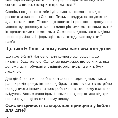
сенси, то що вже говорити про малюків?
Спеціально для того, аби і діти змогли якомога швидше
розпочати вивчення Святого Письма, надруковано десятки
адаптованих книг. Тексти, що написані простою та доступною
мовою, супроводжуються не лише різними малюнками, але й
інтерактивними елементами. Саме вони допомагають дітям
легко сприйняти інформацію та назавжди зафіксувати її в
пам’яті.
Що таке Біблія та чому вона важлива для дітей
Що таке Біблія? Напевно, для кожного відповідь на це
питання буде різною. Однак ми вважаємо, що це книга, яка
допомагає у побудові внутрішніх орієнтирів та вчить бути
людиною.
Для дітей вона має особливе значення, адже допомагає з
ранніх років зрозуміти, що є добром, а що - злом, як потрібно
поводитися з іншими, а чого робити не варто, чому важливо
слідувати Божим заповідям і ніколи не відвертатися від віри,
попри труднощі на життєвому шляху.
Основні цінності та моральні принципи у Біблії
для дітей