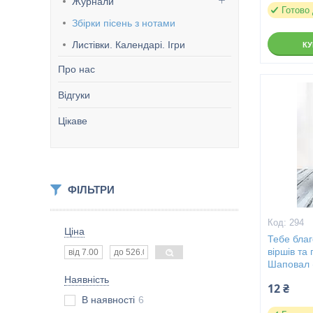
Журнали
Готово
Збірки пісень з нотами
Листівки. Календарі. Ігри
К
Про нас
Відгуки
Цікаве
ФІЛЬТРИ
294
Ціна
Тебе благ
віршів та
Шаповал (
Наявність
12 ₴
В наявності
6