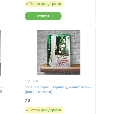
Готово до відправки
КУПИТИ
760
ий
Роса благодаті. Збірник духовних пісень
25
(російська мова)
7 ₴
Готово до відправки