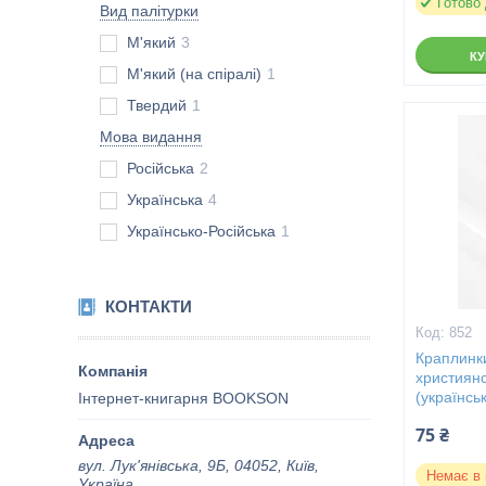
Готово
Вид палітурки
М'який
3
К
М'який (на спіралі)
1
Твердий
1
Мова видання
Російська
2
Українська
4
Українсько-Російська
1
КОНТАКТИ
852
Краплинки
християн
(українсь
Інтернет-книгарня BOOKSON
75 ₴
вул. Лук'янівська, 9Б, 04052, Київ,
Немає в 
Україна