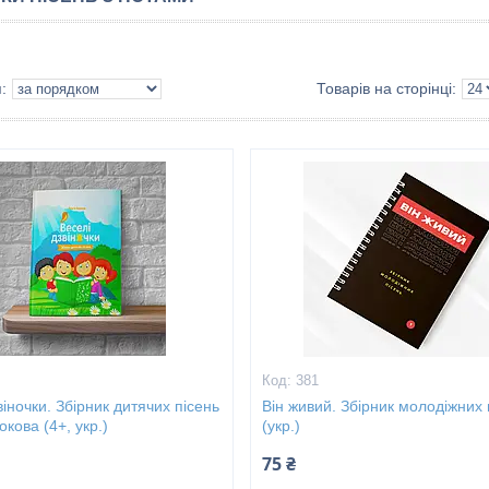
381
віночки. Збірник дитячих пісень
Він живий. Збірник молодіжних 
окова (4+, укр.)
(укр.)
75 ₴