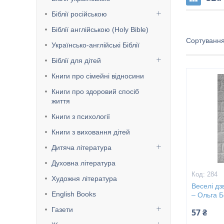
Біблії російською
Біблії англійською (Holy Bible)
Українсько-англійські Біблії
Біблії для дітей
Книги про сімейні відносини
Книги про здоровий спосіб
життя
Книги з психології
Книги з виховання дітей
Дитяча література
Духовна література
284
Художня література
Веселі дз
English Books
– Ольга Б
Газети
57 ₴