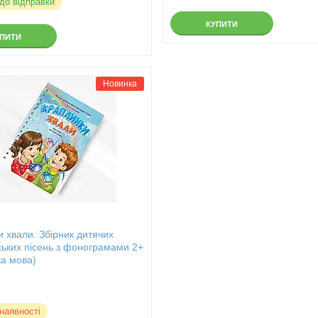
 до відправки
КУПИТИ
УПИТИ
Новинка
 хвали. Збірник дитячих
ських пісень з фонограмами 2+
ка мова)
наявності