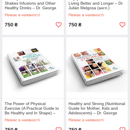
Shakes Infusions and Other
Living Better and Longer – Dr.
Healthy Drinks – Dr. George
Julián Melgosa (англ.)
Pamplona Roger (англ.)
Немає в наявності
Немає в наявності
750
750
₴
₴
The Power of Physical
Healthy and Strong (Nutritional
Exercise (A Practical Guide to
Guide for Mother, Kids and
Be Healthy and In Shape) –
Adolescents) – Dr. George
Dr. Julián Melgosa (англ.)
Pamplona Roger (англ.)
Немає в наявності
Немає в наявності
750
750
₴
₴