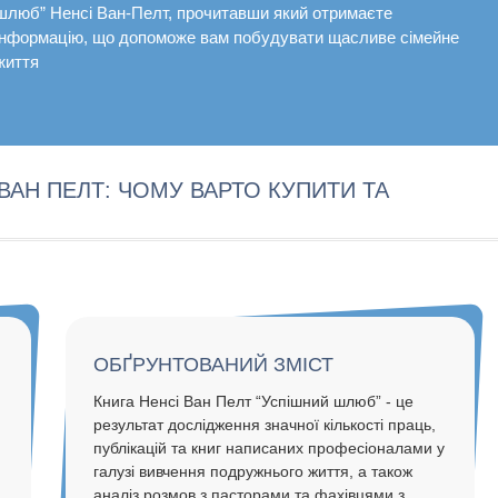
шлюб” Ненсі Ван-Пелт, прочитавши який отримаєте
інформацію, що допоможе вам побудувати щасливе сімейне
життя
ВАН ПЕЛТ: ЧОМУ ВАРТО КУПИТИ ТА
ОБҐРУНТОВАНИЙ ЗМІСТ
Книга Ненсі Ван Пелт “Успішний шлюб” - це
результат дослідження значної кількості праць,
публікацій та книг написаних професіоналами у
галузі вивчення подружнього життя, а також
аналіз розмов з пасторами та фахівцями з