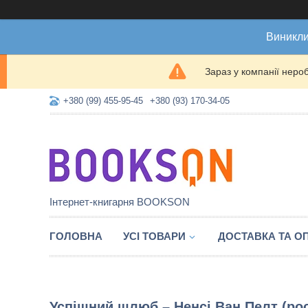
Виникли
Зараз у компанії неро
+380 (99) 455-95-45
+380 (93) 170-34-05
Інтернет-книгарня BOOKSON
ГОЛОВНА
УСІ ТОВАРИ
ДОСТАВКА ТА О
Успішний шлюб – Ненсі Ван Пелт (рос