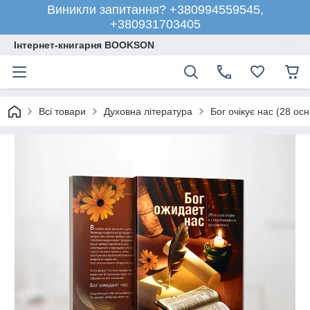
Виникли запитання? +380994559545,
+380931703405
Інтернет-книгарня BOOKSON
Всі товари
Духовна література
Бог очікує нас (28 ос