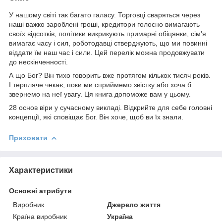
У нашому світі так багато галасу. Торговці сваряться через
наші важко зароблені гроші, кредитори голосно вимагають
своїх відсотків, політики викрикують примарні обіцянки, сім'я
вимагає часу і сил, роботодавці стверджують, що ми повинні
віддати їм наш час і сили. Цей перелік можна продовжувати
до нескінченності.
А що Бог? Він тихо говорить вже протягом кількох тисяч років.
І терпляче чекає, поки ми сприймемо звістку або хоча б
звернемо на неї увагу. Ця книга допоможе вам у цьому.
28 основ віри у сучасному викладі. Відкрийте для себе головні
концепції, які сповіщає Бог. Він хоче, щоб ви їх знали.
Приховати
Характеристики
Основні атрибути
Виробник
Джерело життя
Країна виробник
Україна