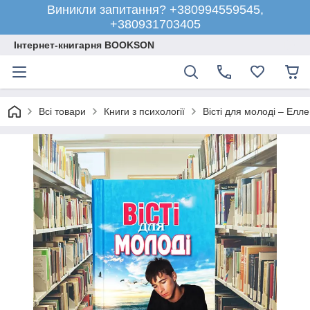
Виникли запитання? +380994559545,
+380931703405
Інтернет-книгарня BOOKSON
Всі товари
Книги з психології
Вісті для молоді – Елле