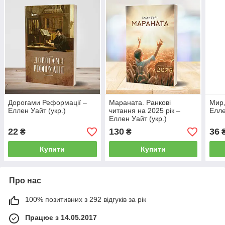
Дорогами Реформації –
Мараната. Ранкові
Мир,
Еллен Уайт (укр.)
читання на 2025 рік –
Елле
Еллен Уайт (укр.)
22
130
36
₴
₴
Купити
Купити
Про нас
100% позитивних з 292 відгуків за рік
Працює з 14.05.2017