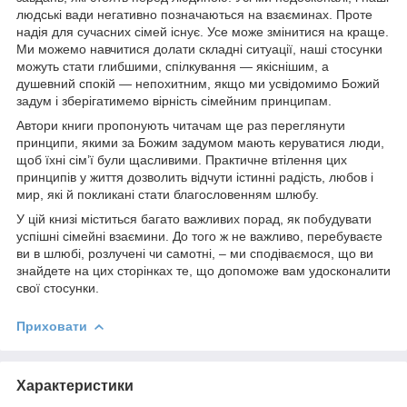
людські вади негативно позначаються на взаєминах. Проте
надія для сучасних сімей існує. Усе може змінитися на краще.
Ми можемо навчитися долати складні ситуації, наші стосунки
можуть стати глибшими, спілкування — якіснішим, а
душевний спокій — непохитним, якщо ми усвідомимо Божий
задум і зберігатимемо вірність сімейним принципам.
Автори книги пропонують читачам ще раз переглянути
принципи, якими за Божим задумом мають керуватися люди,
щоб їхні сім’ї були щасливими. Практичне втілення цих
принципів у життя дозволить відчути істинні радість, любов і
мир, які й покликані стати благословенням шлюбу.
У цій книзі міститься багато важливих порад, як побудувати
успішні сімейні взаємини. До того ж не важливо, перебуваєте
ви в шлюбі, розлучені чи самотні, – ми сподіваємося, що ви
знайдете на цих сторінках те, що допоможе вам удосконалити
свої стосунки.
Приховати
Характеристики