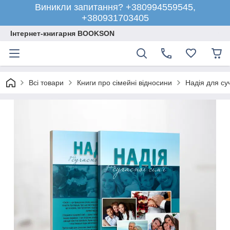
Виникли запитання? +380994559545,
+380931703405
Інтернет-книгарня BOOKSON
Всі товари
Книги про сімейні відносини
Надія для суч