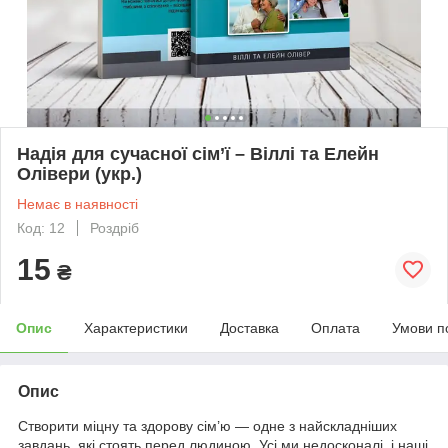
Надія для сучасної сім’ї – Віллі та Елейн
Олівери (укр.)
Немає в наявності
Код: 12
Роздріб
15
₴
Опис
Характеристики
Доставка
Оплата
Умови п
Опис
Створити міцну та здорову сім’ю — одне з найскладніших
завдань, які стоять перед людиною. Усі ми недосконалі, і наші