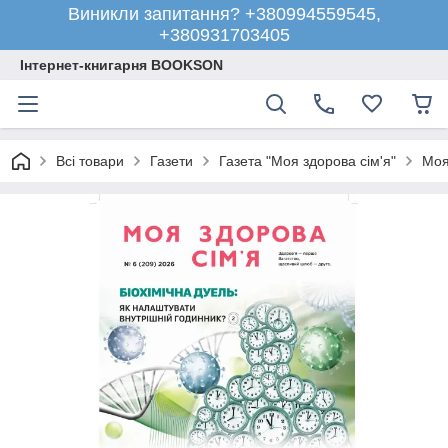
Виникли запитання? +380994559545,
+380931703405
Інтернет-книгарня BOOKSON
Всі товари
Газети
Газета "Моя здорова сім'я"
Моя