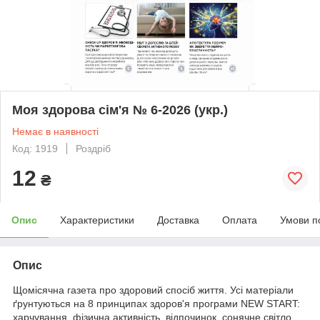
Моя здорова сім'я № 6-2026 (укр.)
Немає в наявності
Код: 1919
Роздріб
12
₴
Опис
Характеристики
Доставка
Оплата
Умови п
Опис
Щомісячна газета про здоровий спосіб життя. Усі матеріали
ґрунтуються на 8 принципах здоров'я програми NEW START:
харчування, фізична активність, відпочинок, сонячне світло,