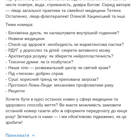
чисте повітря, вода, стриманість, довіра Богові. Серед авторів
— лікар загальної практики та сімейної медицини Тетяна
Остапенко, лікар-фізіотерапевт Олексій Хацинський та інші.
Теми номера:
- Біохімічна дуель: як налаштувати внутрішній годинник?
- Новини медицини
- Check-up здоров’я: необхідність чи маркетингова пастка?
- РДУГ у дорослих та дітей: секрети активного мозку
- Архітектура розуму: як зберегти нейропластичність?
- Токсичні думки: як їх позбутися?
- Наше тіло — розважальний центр чи святий храм?
- Під «тиском» добрих справ
- Суші: корисний тренд чи прихована загроза?
- Протокол Лома-Лінди: механізми профілактики раку
- Рецепти
Хочете бути в курсі останніх новин у сфері медицини та
здорового способу життя? Ви маєте можливість замовити
останній номер газети або ж оформити передплату до кінця
року! Зв'яжіться із нами — і ми обов'язково підкажемо, як це
зробити!
Приховати