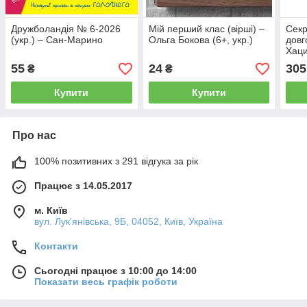
Дружболандія № 6-2026
Мій перший клас (вірші) –
Секр
(укр.) – Сан-Марино
Ольга Бокова (6+, укр.)
довг
Хаци
55
24
305
₴
₴
Купити
Купити
Про нас
100% позитивних з 291 відгука за рік
Працює з 14.05.2017
м. Київ
вул. Лук'янівська, 9Б, 04052, Київ, Україна
Контакти
Сьогодні працює з 10:00 до 14:00
Показати весь графік роботи