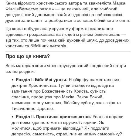
Книга відомого християнського автора та євангеліста Марка
Фінлі «Вивчаємо разом» — це лаконічний, але глибокий
довідник, який допоможе знайти відповіді на найважливіші
духовні запитання та розібратися в основах біблійного вчення.
Ця книга побудована у зручному форматі «запитання-
відповідь» і розрахована на людей із різним рівнем знань —
від тих, хто лише починає свій духовний шлях, до досвідчених
християн та біблійних вчителів.
Про що ця книга?
Весь матеріал книги чітко структурований і поділений на три
великі розділи:
Розділ I. Біблійні уроки:
Розбір фундаментальних
доктрин Християнства. Тут ви знайдете відповіді на
запитання про Божественність Христа, сутність
спасіння, пророцтва про Месію, Закон Божий,
таємницю стану мертвих, біблійну суботу, знак звіра та
Тисячолітнє Царство.
Розділ II. Практичне християнство:
Реальні поради
для повсякденного життя віруючої людини. Як
молитися, щоб отримати відповідь? Як подолати
депресію, самотність, страх, гнів чи низьку самооцінку?