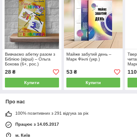
Вивчаємо абетку разом з
Майже забутий день –
Твер
Біблією (вірші) – Ольга
Марк Фінлі (укр.)
чита
Бокова (6+, рос.)
Марк
28
53
110
₴
₴
Купити
Купити
Про нас
100% позитивних з 291 відгука за рік
Працює з 14.05.2017
м. Київ