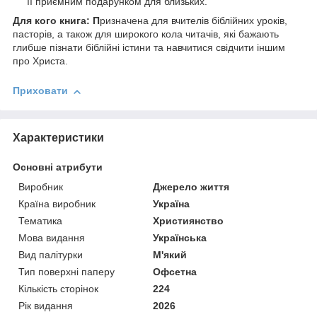
її приємним подарунком для близьких.
Для кого книга:
П
ризначена для вчителів біблійних уроків,
пасторів, а також для широкого кола читачів, які бажають
глибше пізнати біблійні істини та навчитися свідчити іншим
про Христа.
Приховати
Характеристики
Основні атрибути
Виробник
Джерело життя
Країна виробник
Україна
Тематика
Християнство
Мова видання
Українська
Вид палітурки
М'який
Тип поверхні паперу
Офсетна
Кількість сторінок
224
Рік видання
2026