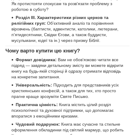
Як протистояти спокусам та розв'язати проблему з
роботою в суботу?
Розділ III. Характеристики різних церков та
релігійних груп:
Об’єктивний аналіз та порівняння
віровчень (баптисти, адвентисти, католики, лютерани,
п'ятидесятники, Свідки Єгови, а також буддисти,
мусульмани, юдеї та ін.) через призму Біблії.
Чому варто купити цю книгу?
Формат довідника:
Вам не обов'язково читати все
підряд — завдяки детальному змісту ви можете відкрити
книгу на будь-якій сторінці й одразу отримати відповідь
на конкретне запитання.
Універсальність:
Підходить для представників усіх
християнських конфесій, а також для тих, хто просто
прагне краще зрозуміти Святе Письмо.
Практична цінність:
Книга містить цілий розділ
психологічної та духовної підтримки, що допомагає
впоратися з емоційними кризами.
Чудовий подарунок:
Книга має сучасне та стильне
оформлення обкладинки під світлий мармур, що робить