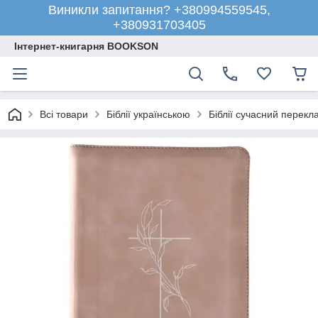
Виникли запитання? +380994559545,
+380931703405
Інтернет-книгарня BOOKSON
Всі товари
Біблії українською
Біблії сучасний перекл