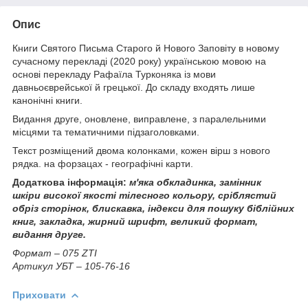
Опис
Книги Святого Письма Старого й Нового Заповіту в новому
сучасному перекладі (2020 року) українською мовою на
основі перекладу Рафаїла Турконяка із мови
давньоєврейської й грецької. До складу входять лише
канонічні книги.
Видання друге, оновлене, виправлене, з паралельними
місцями та тематичними підзаголовками.
Текст розміщений двома колонками, кожен вірш з нового
рядка. на форзацах - географічні карти.
Додаткова інформація:
м'яка обкладинка, замінник
шкіри
високої якості тілесного кольору, сріблястий
обріз сторінок, блискавка, індекси для пошуку біблійних
книг, закладка,
жирний шрифт, великий формат,
видання друге.
Формат – 075 ZТІ
Артикул УБТ – 105-76-16
Приховати