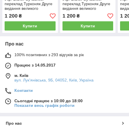
переклад Турконяк Друге
переклад Турконяк Друге
пере
видання великого
видання великого
вида
формату (бордо, хрест,
формату (шоколадна,
форм
1 200
1 200
1 2
₴
₴
шкірзам, індекси,
рамка, шкірзам, індекси,
шкір
блискавка, золото, 17х24)
блискавка золото 18х25)
блис
Купити
Купити
Про нас
100% позитивних з 293 відгуків за рік
Працює з 14.05.2017
м. Київ
вул. Лук'янівська, 9Б, 04052, Київ, Україна
Контакти
Сьогодні працює з 10:00 до 18:00
Показати весь графік роботи
Про нас