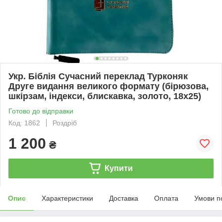
Укр. Біблія Сучасний переклад Турконяк
Друге видання великого формату (бірюзова,
шкірзам, індекси, блискавка, золото, 18х25)
Готово до відправки
Код: 1862
Роздріб
1 200
₴
Купити
Опис
Характеристики
Доставка
Оплата
Умови п