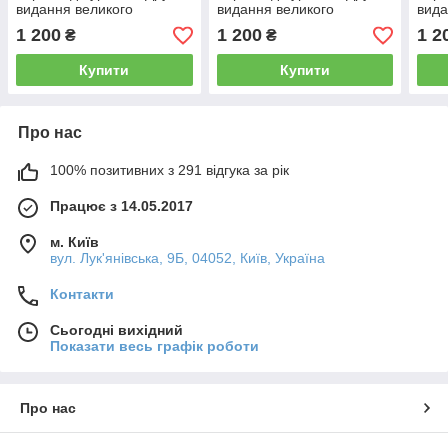
видання великого
видання великого
вида
формату (молочна, гілка,
формату (шоколадна,
форм
1 200
1 200
1 2
₴
₴
шкірзам, індекси,
рамка, шкірзам, індекси,
олив
блискавка, золото, 18х25)
блискавка золото 18х25)
блис
Купити
Купити
Про нас
100% позитивних з 291 відгука за рік
Працює з 14.05.2017
м. Київ
вул. Лук'янівська, 9Б, 04052, Київ, Україна
Контакти
Сьогодні вихідний
Показати весь графік роботи
Про нас