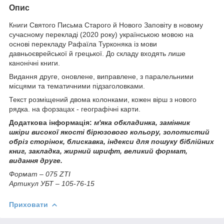
Опис
Книги Святого Письма Старого й Нового Заповіту в новому
сучасному перекладі (2020 року) українською мовою на
основі перекладу Рафаїла Турконяка із мови
давньоєврейської й грецької. До складу входять лише
канонічні книги.
Видання друге, оновлене, виправлене, з паралельними
місцями та тематичними підзаголовками.
Текст розміщений двома колонками, кожен вірш з нового
рядка. на форзацах - географічні карти.
Додаткова інформація:
м'яка обкладинка, замінник
шкіри
високої якості бірюзового кольору, золотистий
обріз сторінок, блискавка, індекси для пошуку біблійних
книг, закладка,
жирний шрифт, великий формат,
видання друге.
Формат – 075 ZТІ
Артикул УБТ – 105-76-15
Приховати