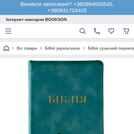
Виникли запитання? +380994559545,
+380931703405
Інтернет-книгарня BOOKSON
Всі товари
Біблії українською
Біблії сучасний перекл