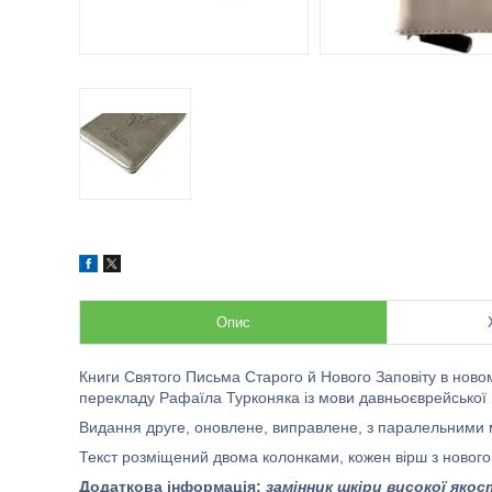
Опис
Книги Святого Письма Старого й Нового Заповіту в ново
перекладу Рафаїла Турконяка із мови давньоєврейської й
Видання друге, оновлене, виправлене, з паралельними 
Текст розміщений двома колонками, кожен вірш з нового 
Додаткова інформація:
замінник шкіри високої яко