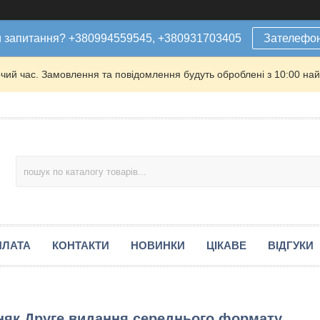
 запитання? +380994559545, +380931703405
Зателефо
очий час. Замовлення та повідомлення будуть оброблені з 10:00 най
ПЛАТА
КОНТАКТИ
НОВИНКИ
ЦІКАВЕ
ВІДГУКИ
оняк Друге видання середнього формату