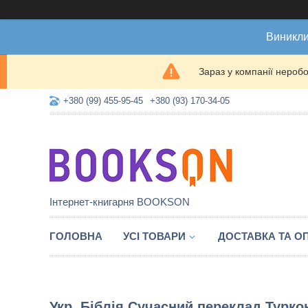
Виникли
Зараз у компанії нероб
+380 (99) 455-95-45
+380 (93) 170-34-05
Інтернет-книгарня BOOKSON
ГОЛОВНА
УСІ ТОВАРИ
ДОСТАВКА ТА О
Укр. Біблія Сучасний переклад Турк