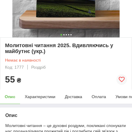
Молитовні читання 2025. Вдивляючись у
майбутнє (укр.)
Немає в наявності
Код: 1777
Роздріб
55
₴
Опис
Характеристики
Доставка
Оплата
Умови п
Опис
Молитовні читання – це духовні роздуми, покликані спонукати
нас проаналізувати прожитий рік і поглибити свій зв'язок з