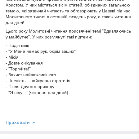
Христом. У них містяться вісім статей, об'єднаних загальною
темою, які зазвичай читають та обговорюють у Церкві під час
Молитовного тижня в останній тиждень року, а також читання
для дітей.
Цього року Молитовні читання присвячені темі "Вдивляючись
у майбутнє". У них розглянуті такі підтеми:
- Надія віків
- "У Мене немає рук, окрім ваших"
- Місія
- Довге очікування
- "Торгуйте!"
- Захист найважливішого
- Чесність – найкраща стратегія
- Після Другого приходу
- "Я піду..." (читання для дітей)
Приховати