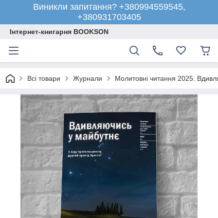
Виникли запитання? +380994559545,
+380931703405
Інтернет-книгарня BOOKSON
Всі товари
Журнали
Молитовні читання 2025. Вдивля