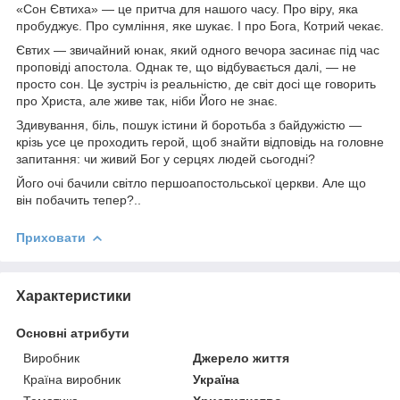
«Сон Євтиха» — це притча для нашого часу. Про віру, яка
пробуджує. Про сумління, яке шукає. І про Бога, Котрий чекає.
Євтих — звичайний юнак, який одного вечора засинає під час
проповіді апостола. Однак те, що відбувається далі, — не
просто сон. Це зустріч із реальністю, де світ досі ще говорить
про Христа, але живе так, ніби Його не знає.
Здивування, біль, пошук істини й боротьба з байдужістю —
крізь усе це проходить герой, щоб знайти відповідь на головне
запитання: чи живий Бог у серцях людей сьогодні?
Його очі бачили світло першоапостольської церкви. Але що
він побачить тепер?..
Приховати
Характеристики
Основні атрибути
Виробник
Джерело життя
Країна виробник
Україна