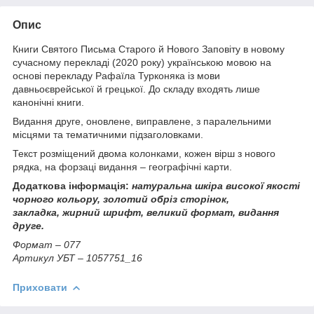
Опис
Книги Святого Письма Старого й Нового Заповіту в новому
сучасному перекладі (2020 року) українською мовою на
основі перекладу Рафаїла Турконяка із мови
давньоєврейської й грецької. До складу входять лише
канонічні книги.
Видання друге, оновлене, виправлене, з паралельними
місцями та тематичними підзаголовками.
Текст розміщений двома колонками, кожен вірш з нового
рядка, на форзаці видання – географічні карти.
Додаткова інформація:
натуральна шкіра високої якості
чорного кольору, золотий обріз сторінок,
закладка,
жирний шрифт, великий формат, видання
друге.
Формат – 077
Артикул УБТ – 1057751_16
Приховати