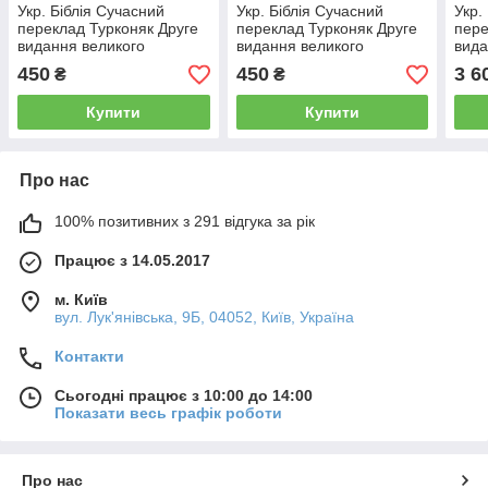
Укр. Біблія Сучасний
Укр. Біблія Сучасний
Укр.
переклад Турконяк Друге
переклад Турконяк Друге
пере
видання великого
видання великого
вида
формату (коричнева,
формату (біла, тверда,
форм
450
450
3 6
₴
₴
тверда, без застібки, без
без застібки, без
шкір
вказівників, 17х24)
вказівників, 17х24)
заст
Купити
Купити
Про нас
100% позитивних з 291 відгука за рік
Працює з 14.05.2017
м. Київ
вул. Лук'янівська, 9Б, 04052, Київ, Україна
Контакти
Сьогодні працює з 10:00 до 14:00
Показати весь графік роботи
Про нас