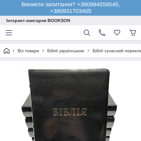
Виникли запитання? +380994559545,
+380931703405
Інтернет-книгарня BOOKSON
Всі товари
Біблії українською
Біблії сучасний перекл