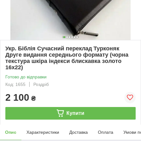
Укр. Біблія Сучасний переклад Турконяк
Друге видання середнього формату (чорна
текстура шкіра індекси блискавка золото
16х22)
Готово до відправки
Код: 1655
Роздріб
2 100
₴
Купити
Опис
Характеристики
Доставка
Оплата
Умови п