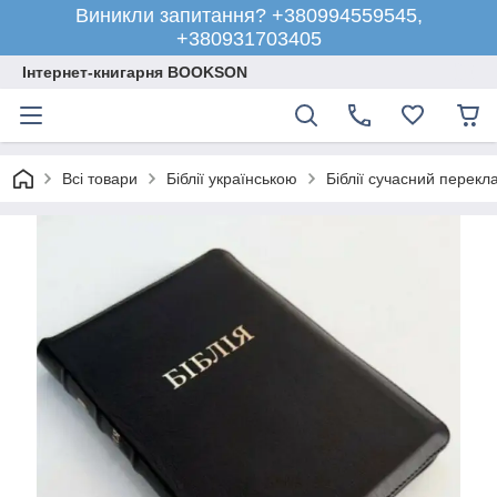
Виникли запитання? +380994559545,
+380931703405
Інтернет-книгарня BOOKSON
Всі товари
Біблії українською
Біблії сучасний перекл