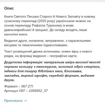
Опис
Книги Святого Письма Старого й Нового Заповіту в новому
сучасному перекладі (2020 року) українською мовою на
основі перекладу Рафаїла Турконяка із мови
давньоєврейської й грецької. До складу входять лише
канонічні книги.
Видання друге, оновлене, виправлене, з паралельними
місцями та тематичними підзаголовками.
Текст розміщений двома колонками, кожен вірш з нового
рядка, на форзаці видання – географічні карти.
Додаткова інформація:
натуральна шкіра високої якості
чорного кольору з текстурою, золотий обріз сторінок,
індекси для пошуку біблійних книг, блискавка,
закладка,
жирний шрифт, середній формат, видання
друге.
Формат – 067 ZТI
Артикул УБТ – 1056952_37
Приховати