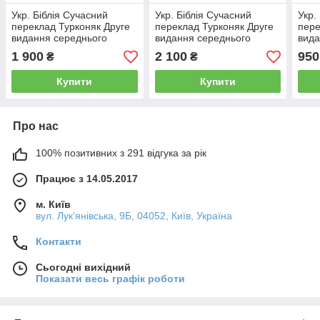
Укр. Біблія Сучасний
Укр. Біблія Сучасний
Укр.
переклад Турконяк Друге
переклад Турконяк Друге
пере
видання середнього
видання середнього
вида
формату (чорна, гладка,
формату (коричнева,
форм
1 900
2 100
950
₴
₴
шкіра, індекси, блискавка,
шкіра, індекси, блискавка,
шкір
золото, 16х22)
золото, 16х22)
золо
Купити
Купити
Про нас
100% позитивних з 291 відгука за рік
Працює з 14.05.2017
м. Київ
вул. Лук'янівська, 9Б, 04052, Київ, Україна
Контакти
Сьогодні вихідний
Показати весь графік роботи