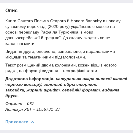
Опис
Книги Святого Письма Старого й Нового Заповіту в новому
сучасному перекладі (2020 року) українською мовою на
основі перекладу Рафаїла Турконяка із мови
давньоєврейської й грецької. До складу входять лише
канонічні книги.
Видання друге, оновлене, виправлене, з паралельними
місцями та тематичними підзаголовками.
Текст розміщений двома колонками, кожен вірш з нового
рядка, на форзаці видання – географічні карти.
Додаткова інформація:
натуральна шкіра високої якості
чорного кольору, золотий обріз сторінок,
закладка,
жирний шрифт, середній формат, видання
друге.
Формат – 067
Артикул УБТ – 1056731_27
Приховати