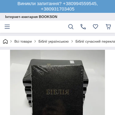
Виникли запитання? +380994559545,
+380931703405
Інтернет-книгарня BOOKSON
Всі товари
Біблії українською
Біблії сучасний перекл