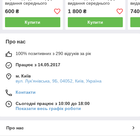
видання середнього
видання середнього
вида
формату (чорна шкірзам
формату (шоколадна,
форм
600
1 800
740
₴
₴
золото без вказівників без
шкіра, золото, індекси, без
золо
застібки 14х19)
застібки, 15х21)
заст
Купити
Купити
Про нас
100% позитивних з 290 відгуків за рік
Працює з 14.05.2017
м. Київ
вул. Лук'янівська, 9Б, 04052, Київ, Україна
Контакти
Сьогодні працює з 10:00 до 18:00
Показати весь графік роботи
Про нас