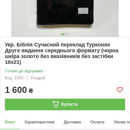
Укр. Біблія Сучасний переклад Турконяк
Друге видання середнього формату (чорна
шкіра золото без вказівників без застібки
16х21)
Готово до відправки
Код: 1650
Роздріб
1 600
₴
Купити
Опис
Характеристики
Доставка
Оплата
Умови п