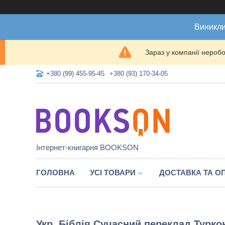
Виникли
Зараз у компанії нероб
+380 (99) 455-95-45
+380 (93) 170-34-05
Інтернет-книгарня BOOKSON
ГОЛОВНА
УСІ ТОВАРИ
ДОСТАВКА ТА О
Укр. Біблія Сучасний переклад Турк