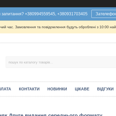
 запитання? +380994559545, +380931703405
Зателефо
очий час. Замовлення та повідомлення будуть оброблені з 10:00 най
ПЛАТА
КОНТАКТИ
НОВИНКИ
ЦІКАВЕ
ВІДГУКИ
оняк Друге видання середнього формату