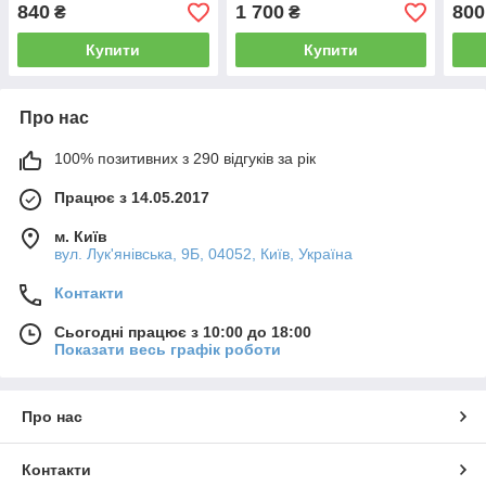
формату (бежева,
формату (чорна, шкіра,
форм
840
1 700
800
₴
₴
шкірзам, індекси, золото,
золото, індекси, без
шкір
без застібки, 15х21)
застібки, 15х21)
заст
Купити
Купити
Про нас
100% позитивних з 290 відгуків за рік
Працює з 14.05.2017
м. Київ
вул. Лук'янівська, 9Б, 04052, Київ, Україна
Контакти
Сьогодні працює з 10:00 до 18:00
Показати весь графік роботи
Про нас
Контакти