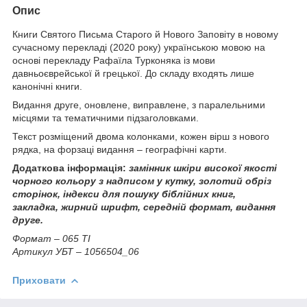
Опис
Книги Святого Письма Старого й Нового Заповіту в новому
сучасному перекладі (2020 року) українською мовою на
основі перекладу Рафаїла Турконяка із мови
давньоєврейської й грецької. До складу входять лише
канонічні книги.
Видання друге, оновлене, виправлене, з паралельними
місцями та тематичними підзаголовками.
Текст розміщений двома колонками, кожен вірш з нового
рядка, на форзаці видання – географічні карти.
Додаткова інформація:
замінник шкіри високої якості
чорного кольору з надписом у кутку, золотий обріз
сторінок, індекси для пошуку біблійних книг,
закладка,
жирний шрифт, середній формат, видання
друге.
Формат – 065 ТI
Артикул УБТ – 1056504_06
Приховати