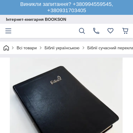
Виникли запитання? +380994559545,
+380931703405
Інтернет-книгарня BOOKSON
Всі товари
Біблії українською
Біблії сучасний перекл