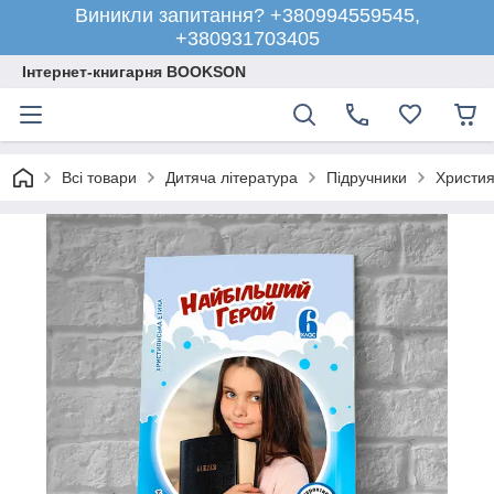
Виникли запитання? +380994559545,
+380931703405
Інтернет-книгарня BOOKSON
Всі товари
Дитяча література
Підручники
Христия