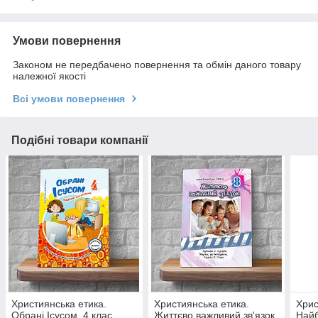
Умови повернення
Законом не передбачено повернення та обмін даного товару
належної якості
Всі умови повернення
Подібні товари компанії
Християнська етика.
Християнська етика.
Хрис
Обрані Ісусом. 4 клас
Життєво важливий зв'язок.
Найб