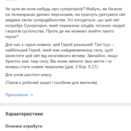
Чи чули ви коли-небудь про супергероїв? Мабуть, ви бачили
на телеекранах деяких персонажів, які прагнуть урятувати світ
завдяки своїм суперздібностям. Усі погодяться, що цей світ
потребує Супергероя, який перемагає злодіїв, поганих людей
і ворогів суспільства. Проте де ми можемо знайти такого
героя?
Для нас є гарна новина: цей Герой реальний! Так! Ісус –
найбільший Герой, який має найдивовижнішу силу, щоб
захистити цей світ від негативного впливу. Звичайно, якщо
Христос має таку силу, Він може змінити твоє життя і ти
можеш стати новим творінням (див. 2 Кор. 5:17).
Для учнів шостого класу.
(Також є робочий зошит і посібник для вчителів).
Приховати
Характеристики
Основні атрибути