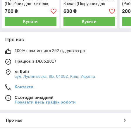
(Посібник для вчителів,
8 клас (Підручник для
(Роб
укр.)
учнів, укр.)
700
600
200
₴
₴
Купити
Купити
Про нас
100% позитивних з 292 відгуків за рік
Працює з 14.05.2017
м. Київ
вул. Лук'янівська, 9Б, 04052, Київ, Україна
Контакти
Сьогодні вихідний
Показати весь графік роботи
Про нас