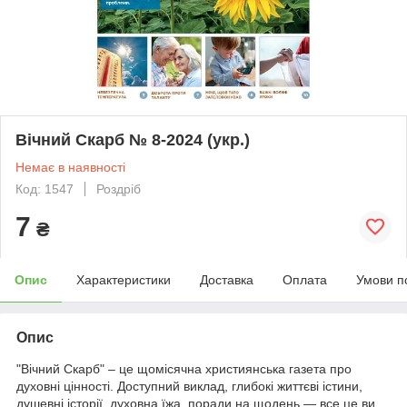
Вічний Скарб № 8-2024 (укр.)
Немає в наявності
Код: 1547
Роздріб
7
₴
Опис
Характеристики
Доставка
Оплата
Умови п
Опис
"Вічний Скарб" – це щомісячна християнська газета про
духовні цінності. Доступний виклад, глибокі життєві істини,
душевні історії, духовна їжа, поради на щодень — все це ви