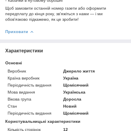
- Кабачки в нутовому борошні
Щоб замовити останній номер газети або оформити
передплату до кінця року, зв'яжіться з нами — і ми
обов'язково підкажемо, як це зробити!
Приховати
Характеристики
Основні
Виробник
Джерело життя
Країна виробник
Україна
Періодичність видання
Щомісячний
Мова видання
Українська
Вікова група
Доросла
Стан
Новий
Періодичність видання
Щомісячний
Користувальницькі характеристики
Кількість сторінок
12