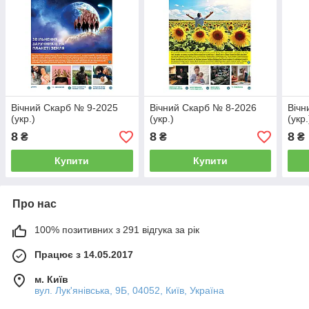
Вічний Скарб № 9-2025
Вічний Скарб № 8-2026
Вічн
(укр.)
(укр.)
(укр.
8
8
8
₴
₴
₴
Купити
Купити
Про нас
100% позитивних з 291 відгука за рік
Працює з 14.05.2017
м. Київ
вул. Лук'янівська, 9Б, 04052, Київ, Україна