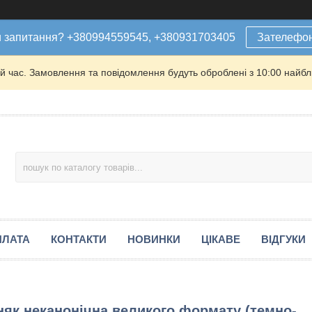
 запитання? +380994559545, +380931703405
Зателефо
й час. Замовлення та повідомлення будуть оброблені з 10:00 найбли
ПЛАТА
КОНТАКТИ
НОВИНКИ
ЦІКАВЕ
ВІДГУКИ
няк неканонічна великого формату (темно-