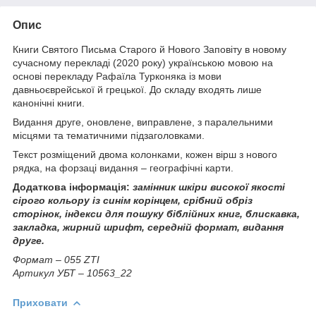
Опис
Книги Святого Письма Старого й Нового Заповіту в новому
сучасному перекладі (2020 року) українською мовою на
основі перекладу Рафаїла Турконяка із мови
давньоєврейської й грецької. До складу входять лише
канонічні книги.
Видання друге, оновлене, виправлене, з паралельними
місцями та тематичними підзаголовками.
Текст розміщений двома колонками, кожен вірш з нового
рядка, на форзаці видання – географічні карти.
Додаткова інформація:
замінник шкіри високої якості
сірого кольору із синім корінцем, срібний обріз
сторінок, індекси для пошуку біблійних книг, блискавка,
закладка,
жирний шрифт, середній формат, видання
друге.
Формат – 055 ZТІ
Артикул УБТ – 10563_22
Приховати