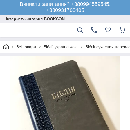
Виникли запитання? +380994559545,
+380931703405
Інтернет-книгарня BOOKSON
Всі товари
Біблії українською
Біблії сучасний перекл