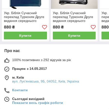
Укр. Біблія Сучасний
Укр. Біблія Сучасний
Укр.
переклад Турконяк Друге
переклад Турконяк Друге
пере
видання середнього
видання середнього
вида
формату (синя, напис,
формату (чорна, глянець,
форм
880
880
880
₴
₴
шкірзам, блискавка,
шкірзам, індекси,
шкір
індекси, срібло,15х21)
блискавка, 15х21)
блис
Купити
Купити
Про нас
100% позитивних з 292 відгуків за рік
Працює з 14.05.2017
м. Київ
вул. Лук'янівська, 9Б, 04052, Київ, Україна
Контакти
Сьогодні вихідний
Показати весь графік роботи