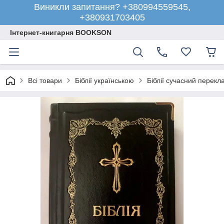
Виникли запитання? +380994559545,
+380931703405
Інтернет-книгарня BOOKSON
Всі товари
Біблії українською
Біблії сучасний перекл