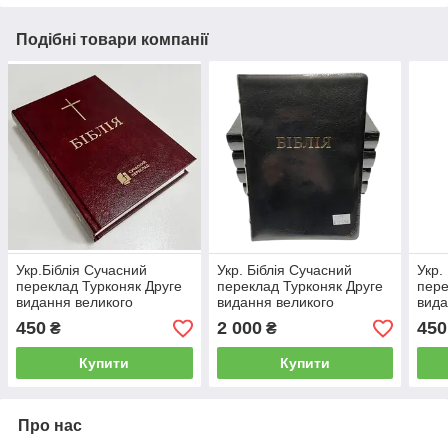
Подібні товари компанії
Укр.Біблія Сучасний
Укр. Біблія Сучасний
Укр.
переклад Турконяк Друге
переклад Турконяк Друге
пере
видання великого
видання великого
вида
формату (бордо тверда
формату (чорна, шкіра,
форм
450
2 000
450
₴
₴
без застібки без
золото, без вказівників,
без 
вказівників білий папір
без застібки, 17х24)
вказ
Купити
Купити
18х25)
Про нас