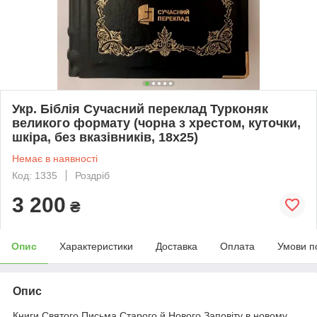
Укр. Біблія Сучасний переклад Турконяк
великого формату (чорна з хрестом, куточки,
шкіра, без вказівників, 18х25)
Немає в наявності
Код: 1335
Роздріб
3 200
₴
Опис
Характеристики
Доставка
Оплата
Умови п
Опис
Книги Святого Письма Старого й Нового Заповіту в новому