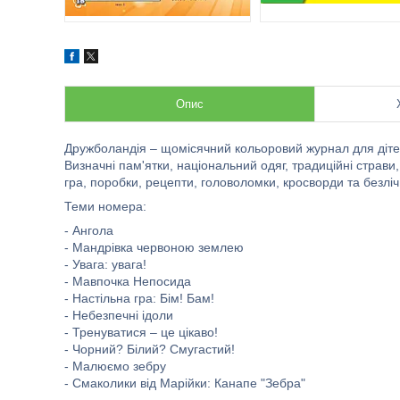
Опис
Дружболандія – щомісячний кольоровий журнал для дітей 
Визначні пам'ятки, національний одяг, традиційні страви, 
гра, поробки, рецепти, головоломки, кросворди та безліч
Теми номера:
- Ангола
- Мандрівка червоною землею
- Увага: увага!
- Мавпочка Непосида
- Настільна гра: Бім! Бам!
- Небезпечні ідоли
- Тренуватися – це цікаво!
- Чорний? Білий? Смугастий!
- Малюємо зебру
- Смаколики від Марійки: Канапе "Зебра"