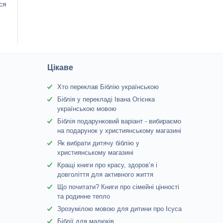
ся
Цікаве
Хто переклав Біблію українською
Біблія у перекладі Івана Огієнка
українською мовою
Біблія подарунковий варіант - вибираємо
на подарунок у християнському магазині
Як вибрати дитячу біблію у
християнському магазині
Кращі книги про красу, здоров’я і
довголіття для активного життя
Що почитати? Книги про сімейні цінності
та родинне тепло
Зрозумілою мовою для дитини про Ісуса
Біблії для малюків