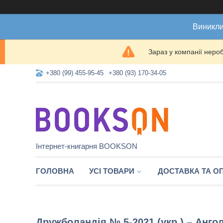
Виникли
Зараз у компанії неро
+380 (99) 455-95-45
+380 (93) 170-34-05
Інтернет-книгарня BOOKSON
ГОЛОВНА
УСІ ТОВАРИ
ДОСТАВКА ТА О
Дружболандія № 5-2021 (укр.) – Анго