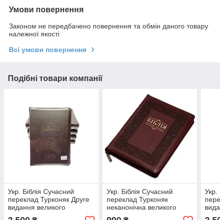
Умови повернення
Законом не передбачено повернення та обмін даного товару
належної якості
Всі умови повернення
Подібні товари компанії
Укр. Біблія Сучасний
Укр. Біблія Сучасний
Укр.
переклад Турконяк Друге
переклад Турконяк
пере
видання великого
неканонічна великого
вида
формату (темно-
формату (вишнева,
форм