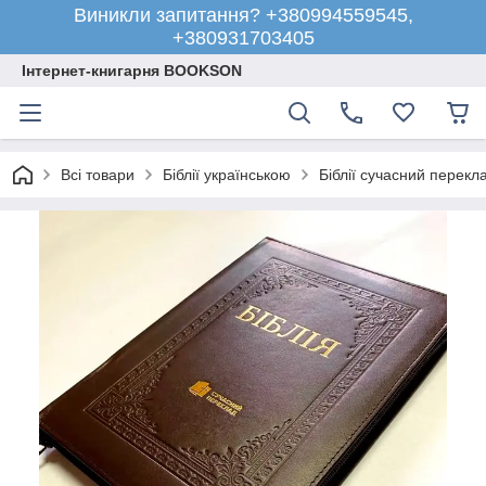
Виникли запитання? +380994559545,
+380931703405
Інтернет-книгарня BOOKSON
Всі товари
Біблії українською
Біблії сучасний перекл