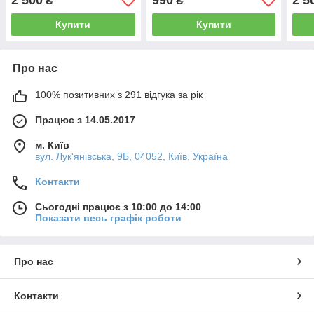
2 500
990
2 5
₴
₴
фіолетова, шкіра, індекси,
шкірзам, блискавка,
шкір
блискавка, золото, 18х25)
золото, без вказівників,
золо
Купити
Купити
17х24)
Про нас
100% позитивних з 291 відгука за рік
Працює з 14.05.2017
м. Київ
вул. Лук'янівська, 9Б, 04052, Київ, Україна
Контакти
Сьогодні працює з 10:00 до 14:00
Показати весь графік роботи
Про нас
Контакти