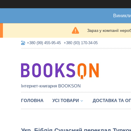
Виникли
Зараз у компанії неро
+380 (99) 455-95-45
+380 (93) 170-34-05
Інтернет-книгарня BOOKSON
ГОЛОВНА
УСІ ТОВАРИ
ДОСТАВКА ТА О
Укр. Біблія Сучасний переклад Турк