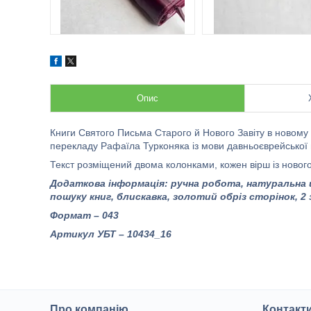
Опис
Книги Святого Письма Старого й Нового Завіту в новому
перекладу Рафаїла Турконяка із мови давньоєврейської й
Текст розміщений двома колонками, кожен вірш із нового
Додаткова інформація:
ручна робота,
натуральна ш
пошуку книг, блискавка, золотий обріз сторінок, 
Формат – 043
Артикул УБТ –
10434_16
Про компанію
Контакт