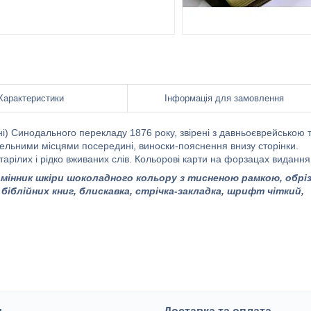
Характеристики
Інформація для замовлення
ні) Синодального перекладу 1876 року, звірені з давньоєврейською 
ельними місцями посередині, виноски-пояснення внизу сторінки.
арілих і рідко вживаних слів. Кольорові карти на форзацах видання
замінник шкіри шоколадного кольору з тисненою рамкою, обрі
біблійних книг, блискавка, стрічка-закладка, шрифт чіткий,