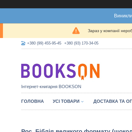
Виникли
Зараз у компанії неро
+380 (99) 455-95-45
+380 (93) 170-34-05
Інтернет-книгарня BOOKSON
ГОЛОВНА
УСІ ТОВАРИ
ДОСТАВКА ТА О
Рос. Біблія великого формату (шокол