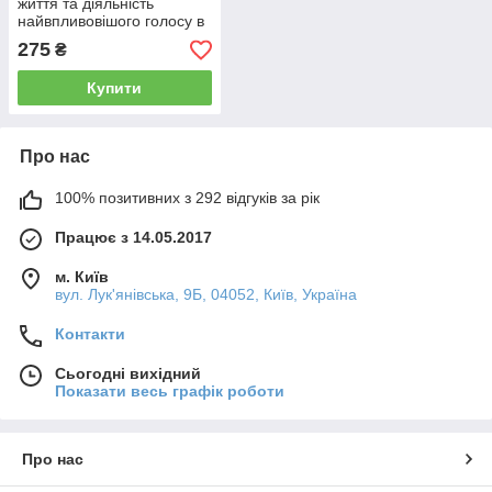
життя та діяльність
найвпливовішого голосу в
адвентистській історії —
275
₴
Мерлін Д. Берт (укр.)
Купити
Про нас
100% позитивних з 292 відгуків за рік
Працює з 14.05.2017
м. Київ
вул. Лук'янівська, 9Б, 04052, Київ, Україна
Контакти
Сьогодні вихідний
Показати весь графік роботи
Про нас