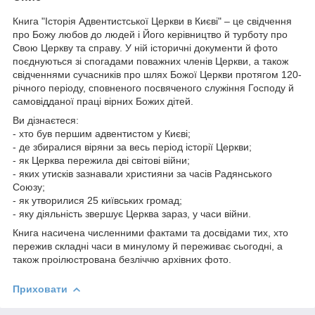
Книга "Історія Адвентистської Церкви в Києві" – це свідчення
про Божу любов до людей і Його керівництво й турботу про
Свою Церкву та справу. У ній історичні документи й фото
поєднуються зі спогадами поважних членів Церкви, а також
свідченнями сучасників про шлях Божої Церкви протягом 120-
річного періоду, сповненого посвяченого служіння Господу й
самовідданої праці вірних Божих дітей.
Ви дізнаєтеся:
- хто був першим адвентистом у Києві;
- де збиралися віряни за весь період історії Церкви;
- як Церква пережила дві світові війни;
- яких утисків зазнавали християни за часів Радянського
Союзу;
- як утворилися 25 київських громад;
- яку діяльність звершує Церква зараз, у часи війни.
Книга насичена численними фактами та досвідами тих, хто
пережив складні часи в минулому й переживає сьогодні, а
також проілюстрована безліччю архівних фото.
Приховати