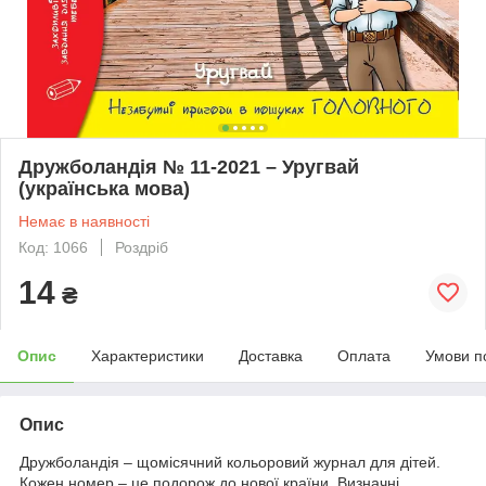
Дружболандія № 11-2021 – Уругвай
(українська мова)
Немає в наявності
Код: 1066
Роздріб
14
₴
Опис
Характеристики
Доставка
Оплата
Умови п
Опис
Дружболандія – щомісячний кольоровий журнал для дітей.
Кожен номер – це подорож до нової країни. Визначні