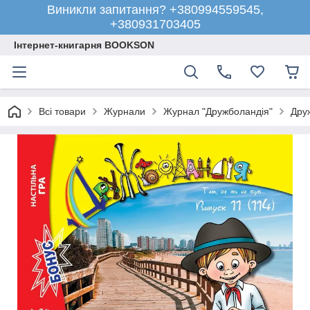
Виникли запитання? +380994559545,
+380931703405
Інтернет-книгарня BOOKSON
Всі товари
Журнали
Журнал "Дружболандія"
Дру