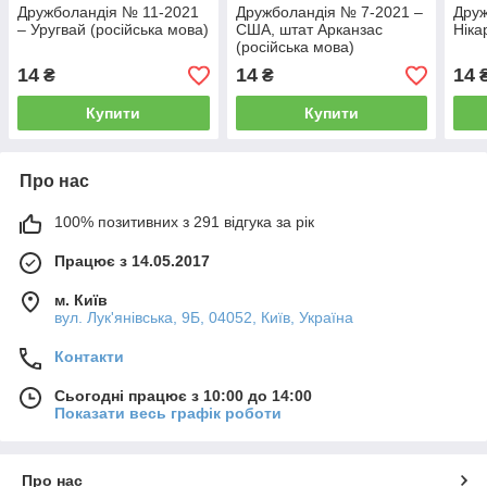
Дружболандія № 11-2021
Дружболандія № 7-2021 –
Друж
– Уругвай (російська мова)
США, штат Арканзас
Ніка
(російська мова)
14
14
14
₴
₴
Купити
Купити
Про нас
100% позитивних з 291 відгука за рік
Працює з 14.05.2017
м. Київ
вул. Лук'янівська, 9Б, 04052, Київ, Україна
Контакти
Сьогодні працює з 10:00 до 14:00
Показати весь графік роботи
Про нас