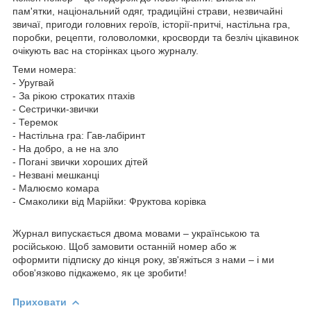
пам'ятки, національний одяг, традиційні страви, незвичайні
звичаї, пригоди головних героїв, історії-притчі, настільна гра,
поробки, рецепти, головоломки, кросворди та безліч цікавинок
очікують вас на сторінках цього журналу.
Теми номера:
- Уругвай
- За рікою строкатих птахів
- Сестрички-звички
- Теремок
- Настільна гра: Гав-лабіринт
- На добро, а не на зло
- Погані звички хороших дітей
- Незвані мешканці
- Малюємо комара
- Смаколики від Марійки: Фруктова корівка
Журнал випускається двома мовами – українською та
російською. Щоб замовити останній номер або ж
оформити підписку до кінця року, зв'яжіться з нами – і ми
обов'язково підкажемо, як це зробити!
Приховати