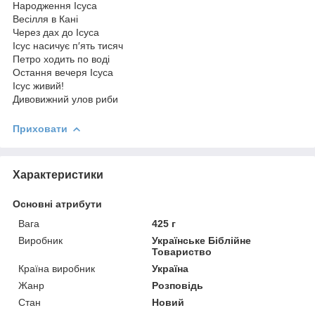
Народження Ісуса
Весілля в Кані
Через дах до Ісуса
Ісус насичує п′ять тисяч
Петро ходить по воді
Остання вечеря Ісуса
Ісус живий!
Дивовижний улов риби
Приховати
Характеристики
Основні атрибути
Вага
425 г
Виробник
Українське Біблійне
Товариство
Країна виробник
Україна
Жанр
Розповідь
Стан
Новий