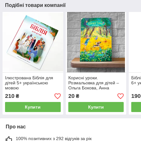
Подібні товари компанії
Ілюстрована Біблія для
Корисні уроки.
Біблі
дітей 5+ українською
Розмальовка для дітей –
6+ у
мовою
Ольга Бокова, Анна
Макарчук 4+ (українська
210
20
190
₴
₴
мова)
Купити
Купити
Про нас
100% позитивних з 292 відгуків за рік