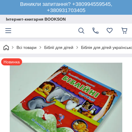
Виникли запитання? +380994559545,
+380931703405
Інтернет-книгарня BOOKSON
Всі товари
Біблії для дітей
Біблія для дітей українсь
Новинка