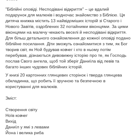
"Біблійні оповіді. Несподівані відкриття" – це вдалий
подарунок для малюків і водночас знайомство з Біблією. Ця
дитяча книжка містить 13 найвідоміших історій зі Старого і
Нового Завітів, оздоблених 32 потайними віконцями. За цими
віконцями на малечу чекають веселі й несподівані відкриття.
Для більш детального ознайомлення до кожної оповіді подано
біблійне посилання. Діти зможуть ознайомитися з тим, як Бог
творив світ, як Ной будував ковчег і хто в ньому потім
перебував, дізнаються дивовижну історію про те, як Господь
послав Свого ангела, щоб той зберіг Даниїла від левів та
багато інших чудових біблійних історій.
У книзі 20 картонних глянцевих сторінок і тверда глянцева
обкладинка, що робить її зручною та безпечною в
користуванні для малюків.
Зміст:
Створення світу
Ноїв ковчег
Вихід
Даниїл у ямі з левами
Йона і велика риба