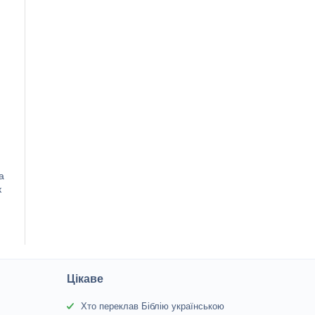
а
к
Цікаве
Хто переклав Біблію українською