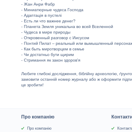
- Жан Анри Фабр
- Миниатюрные чудеса Господа
- Адаптація в пустелі
- Есть ли что важнее денег?
- Планета Земля уникальна во всей Вселенной
- Чудеса в мире природы
- Откровенный разговор с Иисусом
- Понтий Пилат – реальный или вымышленный персона
- Как быть миротворцем в семье
- Чи достатньо бути щирим
- Стримання як закон здоров'я
Любите глибокі дослідження, біблійну археологію, ґрунто
замовити останній номер журналу або ж оформити підписку
це зробити!
Про компанію
Контакт
Про компанію
Контакт