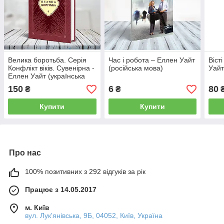
Велика боротьба. Серія
Час і робота – Еллен Уайт
Віст
Конфлікт віків. Сувенірна -
(російська мова)
Уайт
Еллен Уайт (українська
мова)
150
6
80
₴
₴
Купити
Купити
Про нас
100% позитивних з 292 відгуків за рік
Працює з 14.05.2017
м. Київ
вул. Лук'янівська, 9Б, 04052, Київ, Україна