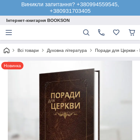
Виникли запитання? +380994559545,
+380931703405
Інтернет-книгарня BOOKSON
Всі товари
Духовна література
Поради для Церкви - 
Новинка