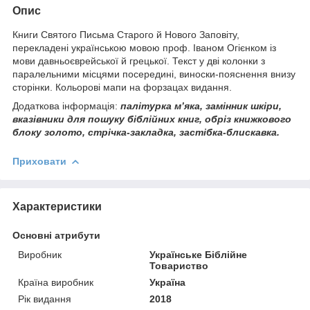
Опис
Книги Святого Письма Старого й Нового Заповіту,
перекладені українською мовою проф. Іваном Огієнком із
мови давньоєврейської й грецької. Текст у дві колонки з
паралельними місцями посередині, виноски-пояснення внизу
сторінки. Кольорові мапи на форзацах видання.
Додаткова інформація:
палітурка м’яка, замінник шкіри,
вказівники для пошуку біблійних книг, обріз книжкового
блоку золото, стрічка-закладка, застібка-блискавка.
Приховати
Характеристики
Основні атрибути
Виробник
Українське Біблійне
Товариство
Країна виробник
Україна
Рік видання
2018