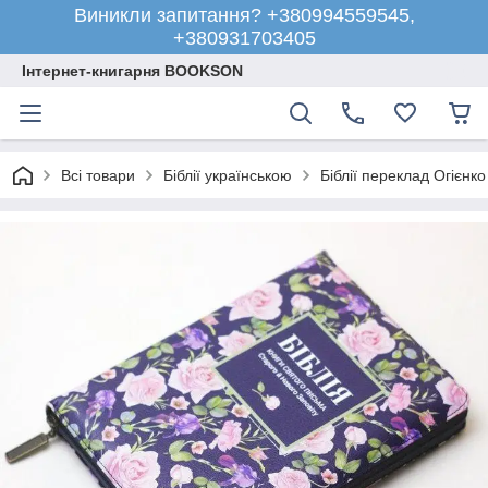
Виникли запитання? +380994559545,
+380931703405
Інтернет-книгарня BOOKSON
Всі товари
Біблії українською
Біблії переклад Огієнко