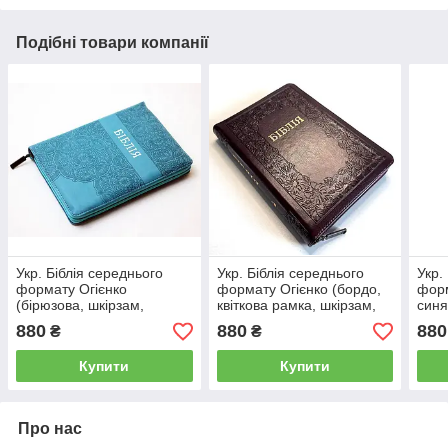
Подібні товари компанії
Укр. Біблія середнього
Укр. Біблія середнього
Укр.
формату Огієнко
формату Огієнко (бордо,
форм
(бірюзова, шкірзам,
квіткова рамка, шкірзам,
синя
срібло, індекси, блискавка,
блискавка, індекси,
інде
880
880
880
₴
₴
15х20)
золото, 15х20)
Купити
Купити
Про нас