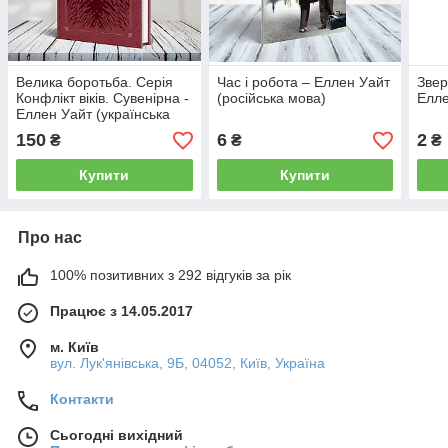
Велика боротьба. Серія
Час і робота – Еллен Уайт
Звер
Конфлікт віків. Сувенірна -
(російська мова)
Елле
Еллен Уайт (українська
мова)
150
6
2
₴
₴
₴
Купити
Купити
Про нас
100% позитивних з 292 відгуків за рік
Працює з 14.05.2017
м. Київ
вул. Лук'янівська, 9Б, 04052, Київ, Україна
Контакти
Сьогодні вихідний