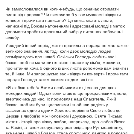
Чи замислювалися ви коли-небудь, що означає отримати
листа від пророка? Чи вистачило б у вас мужності відкрити
конверт і прочитати написане? Ця книга містить листи,
написані під Божим натхненням і адресовані молоді з метою
допомогти зробити правильний вибір у питаннях побачень і
шлюбу.
У жодний інший період життя правильна порада не має такого
великого значення, як тоді, коли двоє молодих людей
розмірковують про шлюб. Оскільки Господь любить вас і
бажає, щоб ви мали життя вічне і щасливу сім’ю, можливо,
прочитання хоча б одного із цих листів допоможе вам знайти і
те, й інше. Ми запрошуємо вас «відкрити конверт» і прочитати
поради Господа таким самим людям, як і ви.
«Я люблю тебе!» Якими особливими є ці слова для двох
молодих людей! Однак вони стають ще прекраснішими, коли,
звертаючись до нас, їх промовляє наш Спаситель, Який
бажає, щоб ми були щасливими і знайшли радість у
взаєминах одне з одним.Христос порівняв Свою любов до
Церкви з любов’ю між чоловіком і дружиною. Святе Письмо
містить історії про ніжну любов, наприклад, про любов Якова
та Рахілі, а також зворушливу розповідь про Рут-моавітянку,
яка через шлюб з Боазом стала сполучною ланкою в родоводі