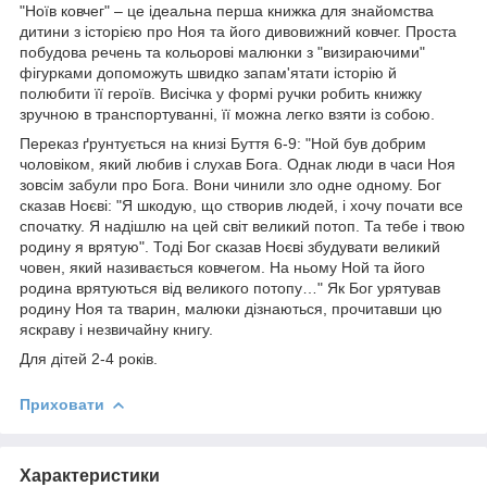
"Ноїв ковчег" – це ідеальна перша книжка для знайомства
дитини з історією про Ноя та його дивовижний ковчег. Проста
побудова речень та кольорові малюнки з "визираючими"
фігурками допоможуть швидко запам'ятати історію й
полюбити її героїв. Висічка у формі ручки робить книжку
зручною в транспортуванні, її можна легко взяти із собою.
Переказ ґрунтується на книзі Буття 6-9: "Ной був добрим
чоловіком, який любив і слухав Бога. Однак люди в часи Ноя
зовсім забули про Бога. Вони чинили зло одне одному. Бог
сказав Ноєві: "Я шкодую, що створив людей, і хочу почати все
спочатку. Я надішлю на цей світ великий потоп. Та тебе і твою
родину я врятую". Тоді Бог сказав Ноєві збудувати великий
човен, який називається ковчегом. На ньому Ной та його
родина врятуються від великого потопу…" Як Бог урятував
родину Ноя та тварин, малюки дізнаються, прочитавши цю
яскраву і незвичайну книгу.
Для дітей 2-4 років.
Приховати
Характеристики