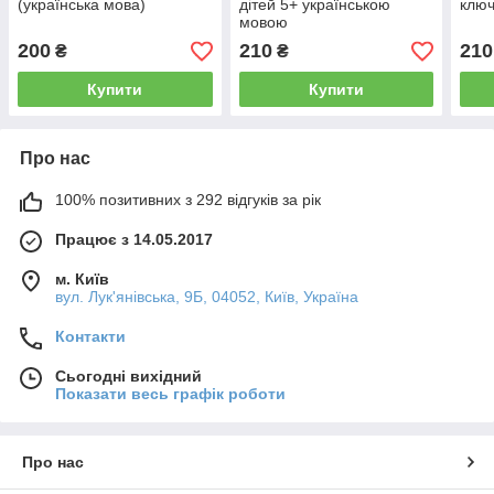
(українська мова)
дітей 5+ українською
ключ
мовою
200
210
210
₴
₴
Купити
Купити
Про нас
100% позитивних з 292 відгуків за рік
Працює з 14.05.2017
м. Київ
вул. Лук'янівська, 9Б, 04052, Київ, Україна
Контакти
Сьогодні вихідний
Показати весь графік роботи
Про нас