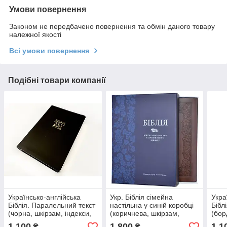
Умови повернення
Законом не передбачено повернення та обмін даного товару
належної якості
Всі умови повернення
Подібні товари компанії
Українсько-англійська
Укр. Біблія сімейна
Укра
Біблія. Паралельний текст
настільна у синій коробці
Бібл
(чорна, шкірзам, індекси,
(коричнева, шкірзам,
(бор
золото, без застібки,
золото, індекси, без
інде
1 100
1 800
1 1
₴
₴