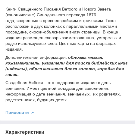
Книги Священного Писания Ветхого и Нового Завета
(канонические) Синодального перевода 1876
года, сверенные с древнееврейским и греческим. Текст
расположен в двух колонках с параллельными местами
посредине, сноски-объяснения внизу страницы. В конце
издания размещен словарь заимствованных, устарелых и
редко используемых слов. Цветные карты на форзацах
издания.
Дополнительная информация:
обложка мягкая,
кожзаменитель, указатели для поиска библейских книг
(индексы), обрез книжного блока золото, коробка для
книги.
Свадебная Библия – это подарочное издание в день
венчания. Имеет цветной вкладыш для заполнения:
информация о дате венчания, венчаемых, их родителях,
родственниках, будущих детях.
Приховати
Характеристики