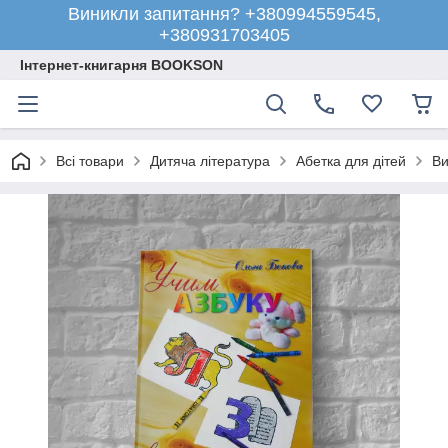
Виникли запитання? +380994559545,
+380931703405
Інтернет-книгарня BOOKSON
Всі товари
Дитяча література
Абетка для дітей
Ви