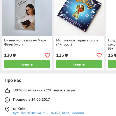
Вивчаємо разом — Марк
Мої ключові вірші з Біблії
Подо
Фінлі (укр.)
(4+, рос.)
секр
(6+, 
130
115
15
₴
₴
Купити
Купити
Про нас
100% позитивних з 290 відгуків за рік
Працює з 14.05.2017
м. Київ
вул. Лук'янівська, 9Б, 04052, Київ, Україна