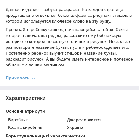
Данное издание – азбука-раскраска. На каждой странице
представлена отдельная буква алфавита, рисунок і стишок, в
котором используется ключевое слово на эту букву.
Прочитайте ребенку стишок, начинающийся с той же буквы,
которая напечатана рядом; расскажите ему библейскую
историю, о которой повествуют стишок и рисунок. Несколько
раз повторите название буквы, пусть и ребенок сделает это.
Постепенно ребенок выучит стишок и название буквы,
раскрасит рисунок. А вы будете иметь интересное и полезное
общение с вашим малышом.
Приховати
Характеристики
Основні атрибути
Виробник
Джерело життя
Країна виробник
Україна
Користувальницькі характеристики