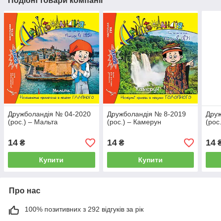
Подібні товари компанії
Дружболандія № 04-2020
Дружболандія № 8-2019
Друж
(рос.) – Мальта
(рос.) – Камерун
(рос
14
14
14
₴
₴
Купити
Купити
Про нас
100% позитивних з 292 відгуків за рік