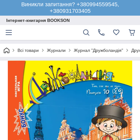
Виникли запитання? +380994559545,
+380931703405
Інтернет-книгарня BOOKSON
Всі товари
Журнали
Журнал "Дружболандія"
Друж