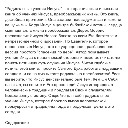
"Радикальные учения Иисуса" - это практическая и сильная
книга об учениях Иисуса, преображающих жизнь. Это книга,
достойная прочтения. Она заставит вас задуматься и изменит
вашу жизнь. Когда Иисус в центре библейской истины, сердца
смягчаются, а жизни преображаются. Дерек Моррис
превозносит Иисуса Нового Завета во всем Его богатстве и
непревзойденном очаровании. Но Евангелие, которое
проповедовал Иисус,- это не упрощенная, разбавленная
версия простого "спасения по вере". Автор показывает
учения Иисуса с практической стороны и помогает читателю
понять истинную суть служения Иисуса. Читая глубокие
истины этой книги, просите Святого Духа работать над вашим
сердцем, и ваша жизнь тоже радикально преобразится! Если
вы верите, что Иисус действительно был Тем, Кем Он Себя
называл, вы верите и Его проповеди! Иисус игнорировал
человеческие традиции и предлагал Своим слушателям
Божественную истину. Откройте для себя радикальное
учение Иисуса, которое бросило вызов человеческой
премудрости и традициям тогда и продолжает делать это
сегодня.
Содержание: