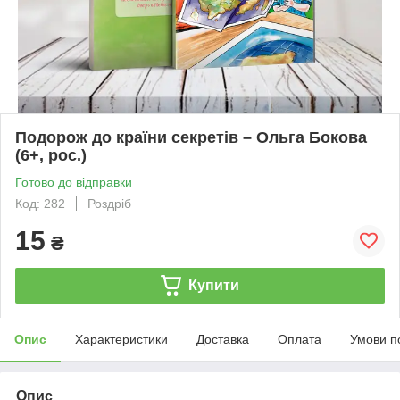
Подорож до країни секретів – Ольга Бокова
(6+, рос.)
Готово до відправки
Код: 282
Роздріб
15
₴
Купити
Опис
Характеристики
Доставка
Оплата
Умови п
Опис