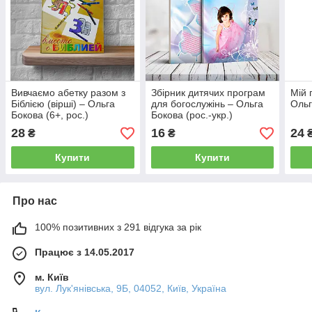
Вивчаємо абетку разом з
Збірник дитячих програм
Мій 
Біблією (вірші) – Ольга
для богослужінь – Ольга
Ольг
Бокова (6+, рос.)
Бокова (рос.-укр.)
28
16
24
₴
₴
Купити
Купити
Про нас
100% позитивних з 291 відгука за рік
Працює з 14.05.2017
м. Київ
вул. Лук'янівська, 9Б, 04052, Київ, Україна