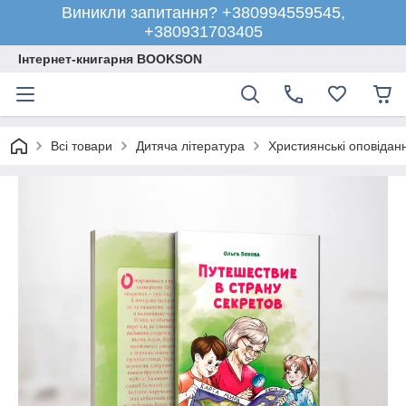
Виникли запитання? +380994559545,
+380931703405
Інтернет-книгарня BOOKSON
Всі товари
Дитяча література
Християнські оповіданн