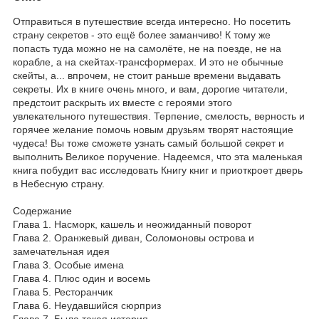
Отправиться в путешествие всегда интересно. Но посетить
страну секретов - это ещё более заманчиво! К тому же
попасть туда можно не на самолёте, не на поезде, не на
корабле, а на скейтах-трансформерах. И это не обычные
скейты, а... впрочем, не стоит раньше времени выдавать
секреты. Их в книге очень много, и вам, дорогие читатели,
предстоит раскрыть их вместе с героями этого
увлекательного путешествия. Терпение, смелость, верность и
горячее желание помочь новым друзьям творят настоящие
чудеса! Вы тоже сможете узнать самый большой секрет и
выполнить Великое поручение. Надеемся, что эта маленькая
книга побудит вас исследовать Книгу книг и приоткроет дверь
в Небесную страну.
Содержание
Глава 1. Насморк, кашель и неожиданный поворот
Глава 2. Оранжевый диван, Соломоновы острова и
замечательная идея
Глава 3. Особые имена
Глава 4. Плюс один и восемь
Глава 5. Ресторанчик
Глава 6. Неудавшийся сюрприз
Глава 7. Была такая история