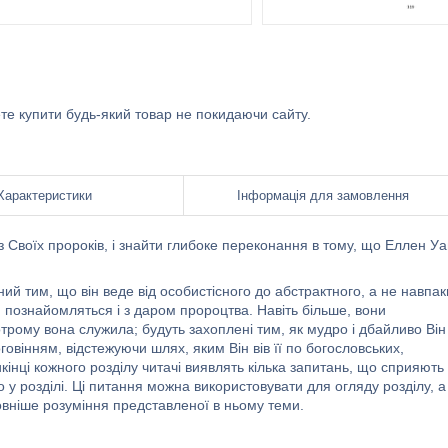
ете купити будь-який товар не покидаючи сайту.
Характеристики
Інформація для замовлення
з Своїх пророків, і знайти глибоке переконання в тому, що Еллен Уа
ий тим, що він веде від особистісного до абстрактного, а не навпак
, познайомляться і з даром пророцтва. Навіть більше, вони
трому вона служила; будуть захоплені тим, як мудро і дбайливо Він
говінням, відстежуючи шлях, яким Він вів її по богословських,
інці кожного розділу читачі виявлять кілька запитань, що сприяють
у розділі. Ці питання можна використовувати для огляду розділу, а
овніше розуміння представленої в ньому теми.