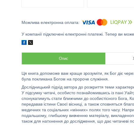
У компанії підключені електронні платежі. Тепер ви мож
Опис
Ця книга допоможе вам краще зрозуміти, як Бог діє чере
була покликана Богом на пророче служіння.
Дослідницький підхід автора до розкриття теми характерн
У підсумку читачі, особисто познайомившись із пані Уайт
спонукатимуть стати ближчими до особистісного Бога, Ко
передавав істини Своєї вісниці, а також сповняться благо
медичних та соціальних «мінних» полях того часу. Наприк
подальшому, глибшому вивченню матеріалу, викладеного 
також для натхнення до дослідження, що дає читачеві п