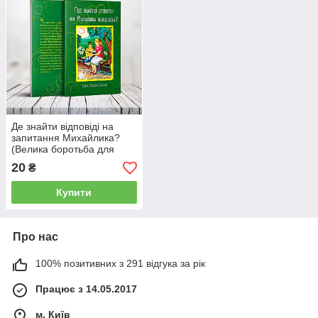
Де знайти відповіді на
запитання Михайлика?
(Велика боротьба для
дітей) – Саллі Пірсон
20
₴
Діллон (6+, рос.)
Купити
Про нас
100% позитивних з 291 відгука за рік
Працює з 14.05.2017
м. Київ