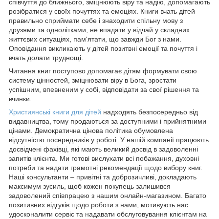
співчуття до ближнього, зміцнюють віру та надію, допомагають
розібратися у своїх почуттях та емоціях. Книги вчать дітей
правильно сприймати себе і знаходити спільну мову з
друзями та однолітками, не впадати у відчай у складних
життєвих ситуаціях, пам'ятати, що завжди Бог з нами.
Оповідання викликають у дітей позитвні емоції та почуття і
вчать долати труднощі.
Читання книг поступово допомагає дітям формувати свою
систему цінностей, зміцнювати віру в Бога, зростати
успішним, впевненим у собі, відповідати за свої рішення та
вчинки.
Християнські книги для дітей
надходять безпосередньо від
видавництва, тому продаються за доступними і прийнятними
цінами. Демократична цінова політика обумовлена
відсутністю посередників у роботі. У нашій компанії працюють
досвідчені фахівці, які мають великий досвід в задоволенні
запитів клієнта. Ми готові вислухати всі побажання, духовні
потреби та надати грамотні рекомендації щодо вибору книг.
Наші консультанти – привітні та доброзичливі, докладають
максимум зусиль, щоб кожен покупець залишився
задоволений співпрацею з нашим онлайн-магазином. Багато
позитивних відгуків щодо роботи з нами, мотивують нас
удосконалити сервіс та надавати обслуговування клієнтам на