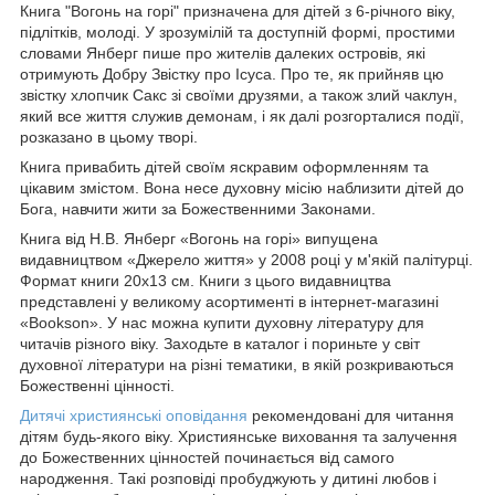
Книга "Вогонь на горі" призначена для дітей з 6-річного віку,
підлітків, молоді. У зрозумілій та доступній формі, простими
словами Янберг пише про жителів далеких островів, які
отримують Добру Звістку про Ісуса. Про те, як прийняв цю
звістку хлопчик Сакс зі своїми друзями, а також злий чаклун,
який все життя служив демонам, і як далі розгорталися події,
розказано в цьому творі.
Книга привабить дітей своїм яскравим оформленням та
цікавим змістом. Вона несе духовну місію наблизити дітей до
Бога, навчити жити за Божественними Законами.
Книга від Н.В. Янберг «Вогонь на горі» випущена
видавництвом «Джерело життя» у 2008 році у м'якій палітурці.
Формат книги 20х13 см. Книги з цього видавництва
представлені у великому асортименті в інтернет-магазині
«Bookson». У нас можна купити духовну літературу для
читачів різного віку. Заходьте в каталог і пориньте у світ
духовної літератури на різні тематики, в якій розкриваються
Божественні цінності.
Дитячі християнські оповідання
рекомендовані для читання
дітям будь-якого віку. Християнське виховання та залучення
до Божественних цінностей починається від самого
народження. Такі розповіді пробуджують у дитині любов і