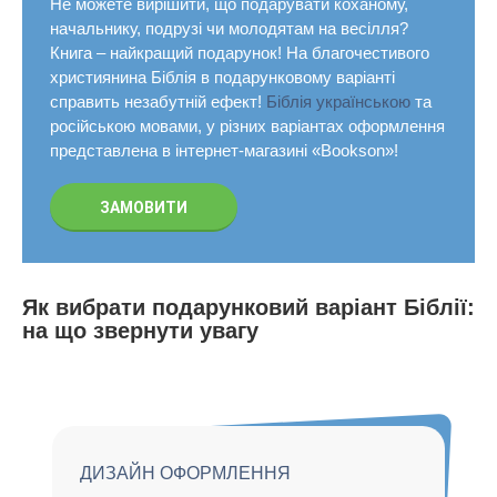
Не можете вирішити, що подарувати коханому,
начальнику, подрузі чи молодятам на весілля?
Книга – найкращий подарунок! На благочестивого
християнина Біблія в подарунковому варіанті
справить незабутній ефект!
Біблія українською
та
російською мовами, у різних варіантах оформлення
представлена ​​в інтернет-магазині «Bookson»!
ЗАМОВИТИ
Як вибрати подарунковий варіант Біблії:
на що звернути увагу
ДИЗАЙН ОФОРМЛЕННЯ