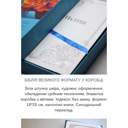
БІБЛІЯ ВЕЛИКОГО ФОРМАТУ У КОРОБЦІ
на шкіра, художнє
ДІЗНАТИСЯ Б
обкладинки срібним
Біла штучна шкіра, художнє оформлення
итна коробка з квітами.
обкладинки срібним тисненням, блакитна
амку, формат 18*25 см,
коробка з квітами. Індекси, без замку, формат
книги, Синодальний
18*25 см, канонічні книги, Синодальний
ереклад.
переклад.